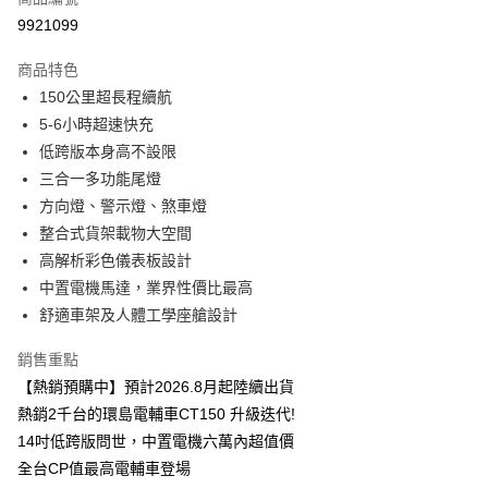
信用卡分期付款
9921099
3 期 0 利率 每期
NT$18,000
21家銀行
商品特色
6 期 0 利率 每期
NT$9,000
21家銀行
合作金庫商業銀行
第一商業銀行
150公里超長程續航
華南商業銀行
彰化商業銀行
12 期 0 利率 每期
NT$4,500
21家銀行
合作金庫商業銀行
第一商業銀行
5-6小時超速快充
上海商業儲蓄銀行
台北富邦商業銀行
華南商業銀行
彰化商業銀行
合作金庫商業銀行
第一商業銀行
國泰世華商業銀行
兆豐國際商業銀行
低跨版本身高不設限
上海商業儲蓄銀行
台北富邦商業銀行
運送方式
華南商業銀行
彰化商業銀行
臺灣中小企業銀行
台中商業銀行
三合一多功能尾燈
國泰世華商業銀行
兆豐國際商業銀行
上海商業儲蓄銀行
台北富邦商業銀行
匯豐（台灣）商業銀行
華泰商業銀行
直營店取貨免運費 【無法送至指定地點，請於訂單備註取貨直營
臺灣中小企業銀行
台中商業銀行
方向燈、警示燈、煞車燈
國泰世華商業銀行
兆豐國際商業銀行
聯邦商業銀行
遠東國際商業銀行
店】
匯豐（台灣）商業銀行
華泰商業銀行
整合式貨架載物大空間
臺灣中小企業銀行
台中商業銀行
元大商業銀行
永豐商業銀行
聯邦商業銀行
遠東國際商業銀行
免運費
匯豐（台灣）商業銀行
華泰商業銀行
高解析彩色儀表板設計
玉山商業銀行
星展（台灣）商業銀行
元大商業銀行
永豐商業銀行
聯邦商業銀行
遠東國際商業銀行
中置電機馬達，業界性價比最高
台新國際商業銀行
中國信託商業銀行
玉山商業銀行
星展（台灣）商業銀行
元大商業銀行
永豐商業銀行
台灣樂天信用卡公司
舒適車架及人體工學座艙設計
台新國際商業銀行
中國信託商業銀行
玉山商業銀行
星展（台灣）商業銀行
台灣樂天信用卡公司
台新國際商業銀行
中國信託商業銀行
銷售重點
台灣樂天信用卡公司
【熱銷預購中】預計2026.8月起陸續出貨
熱銷2千台的環島電輔車CT150 升級迭代!
14吋低跨版問世，中置電機六萬內超值價
全台CP值最高電輔車登場